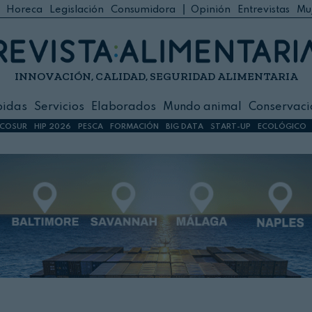
|
Horeca
Legislación
Consumidora
Opinión
Entrevistas
Mu
C
 Foodservice
INNOVACIÓN, CALIDAD, SEGURIDAD ALIMENTARIA
h
ilidad
bidas
Servicios
Elaborados
Mundo animal
Conservaci
sign
COSUR
HIP 2026
PESCA
FORMACIÓN
BIG DATA
START-UP
ECOLÓGICO
s
dos
nimal
ación
 primas
ión y Logística
ción especial