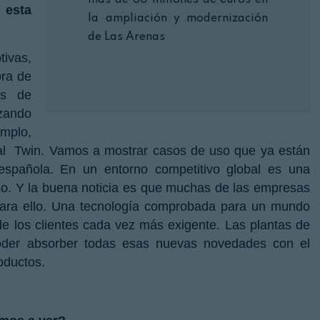
más de 60 millones de euros en
esta
Nombre:
la ampliación y modernización
de Las Arenas
Password:
tivas,
ora de
as de
zando
Login
mplo,
igital Twin. Vamos a mostrar casos de uso que ya están
 española. En un entorno competitivo global es una
eso. Y la buena noticia es que muchas de las empresas
 para ello. Una tecnología comprobada para un mundo
 los clientes cada vez más exigente. Las plantas de
poder absorber todas esas nuevas novedades con el
oductos.