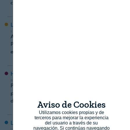
ciento
Logística
1 DE JUNIO, 2026
Alzamora Group tendenca en
Packaging: el diseño estructural del
envase
Horeca
30 DE JULIO, 2026
Pedido, albarán y factura: dónde
pierden dinero los grupos HORECA sin
darse cuenta
Aviso de Cookies
Utilizamos cookies propias y de
terceros para mejorar la experiencia
del usuario a través de su
Legislación
navegación. Si continúas navegando
19 DE AGOSTO, 2025