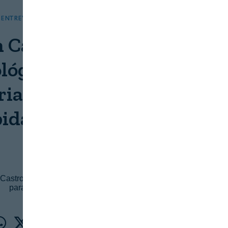
ENTREVISTAS
ENTREVISTAS
 Castro; “Siemens es el
lógico de referencia de
ria de alimentación y
idas española”
REVISTA ALIMENTARIA
26 DE MAYO, 2026
astro, Director General de Siemens Digital Industries
para España y Portugal