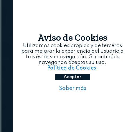
Aviso de Cookies
Utilizamos cookies propias y de terceros
para mejorar la experiencia del usuario a
través de su navegación. Si continúas
navegando aceptas su uso.
Política de Cookies.
Aceptar
Saber más