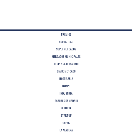
PREMIOS
ACTUALIDAD
SUPERMERCADOS
MERCADOS MUNICIPALES
DESPENSA DE MADRID
DIA DE MERCADO
HOSTELERIA
CAMPO
INDUSTRIA
SABORES DE MADRID
OPINION
STARTUP
CHEFS
LA ALACENA