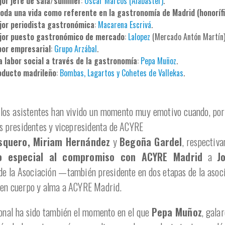
or jefe de sala/sumiller
:
Óscar Marcos (Alabaster)
.
toda una vida como referente en la gastronomía de Madrid (honoríf
jor periodista gastronómica
:
Macarena Escrivá
.
jor puesto gastronómico de mercado
:
Lalopez
(Mercado Antón Martín)
bor empresarial
:
Grupo Arzábal
.
a labor social a través de la gastronomía
:
Pepa Muñoz
.
oducto madrileño
:
Bombas, Lagartos y Cohetes de Vallekas
.
, los asistentes han vivido un momento muy emotivo cuando, por
os presidentes y vicepresidenta de ACYRE
squero, Miriam Hernández
y
Begoña Gardel
, respectiv
o especial al compromiso con ACYRE Madrid
a
J
 de la Asociación —también presidente en dos etapas de la asoc
 en cuerpo y alma a ACYRE Madrid.
nal ha sido también el momento en el que
Pepa Muñoz
, gala