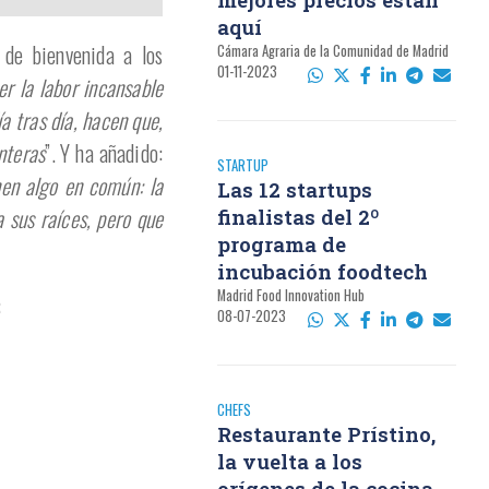
aquí
 de bienvenida a los
Cámara Agraria de la Comunidad de Madrid
01-11-2023
r la labor incansable
a tras día, hacen que,
nteras
”. Y ha añadido:
STARTUP
nen algo en común: la
Las 12 startups
 sus raíces, pero que
finalistas del 2º
programa de
incubación foodtech
Madrid Food Innovation Hub
:
08-07-2023
CHEFS
Restaurante Prístino,
la vuelta a los
orígenes de la cocina