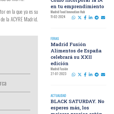
en tu emprendimiento
tor en la que ya es su
Madrid Food Innovation Hub
11-02-2024
a de la ACYRE Madrid.
FERIAS
Madrid Fusión
Alimentos de España
celebrará su XXII
edición
Madrid Fusión
27-07-2023
orca
ACTUALIDAD
BLACK SATURDAY. No
esperes más, los
mejores precios están