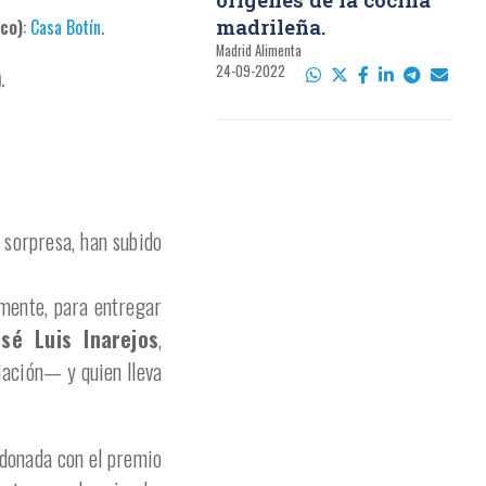
madrileña.
ico)
:
Casa Botín
.
Madrid Alimenta
24-09-2022
.
 sorpresa, han subido
amente, para entregar
osé Luis Inarejos
,
iación— y quien lleva
rdonada con el premio