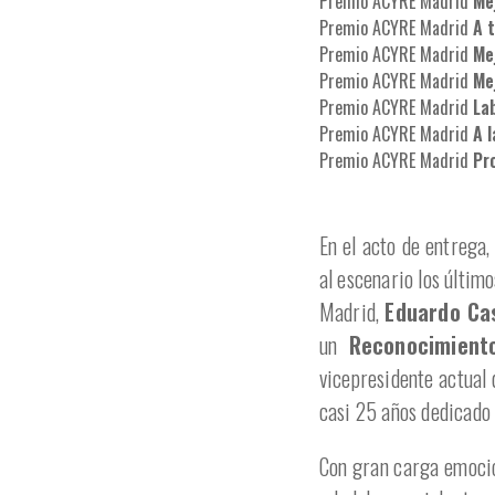
Premio ACYRE Madrid
Mej
Premio ACYRE Madrid
A 
Premio ACYRE Madrid
Me
Premio ACYRE Madrid
Me
Premio ACYRE Madrid
La
Premio ACYRE Madrid
A l
Premio ACYRE Madrid
Pr
En el acto de entrega
al escenario los últim
Madrid,
Eduardo Ca
un
Reconocimient
vicepresidente actual
casi 25 años dedicado
Con gran carga emocio