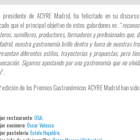
, presidente de ACYRE Madrid, ha felicitado en su discurso
ado que el principal objetivo de estos galardones es: “
reconoce
teros, sumilleres, productores, formadores y profesionales que, dí
drid, nuestra gastronomía brille dentro y fuera de nuestras fro
esentan diferentes estilos, trayectorias y propuestas, pero tie
 vocación. Sigamos apostando por una gastronomía que no olvida
r
”.
2 edición de los Premios Gastronómicos ACYRE Madrid han sido
jor restaurante
:
OSA
.
jor cocinero
:
Óscar Velasco
jor pastelería
:
Estela Hojaldre
.