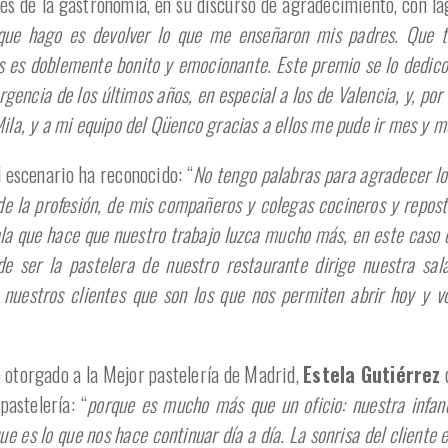
avés de la gastronomía, en su discurso de agradecimiento, con lá
 que hago es devolver lo que me enseñaron mis padres. Que 
 es doblemente bonito y emocionante. Este premio se lo dedico 
encia de los últimos años, en especial a los de Valencia, y, por
ila, y a mi equipo del Qüenco gracias a ellos me pude ir mes y m
el escenario ha reconocido: “
No tengo palabras para agradecer lo
de la profesión, de mis compañeros y colegas cocineros y repost
ala que hace que nuestro trabajo luzca mucho más, en este caso 
e ser la pastelera de nuestro restaurante dirige nuestra sal
nuestros clientes que son los que nos permiten abrir hoy y v
 otorgado a la Mejor pastelería de Madrid,
Estela Gutiérrez
d
pastelería: “
porque es mucho más que un oficio: nuestra infan
ue es lo que nos hace continuar día a día. La sonrisa del cliente 