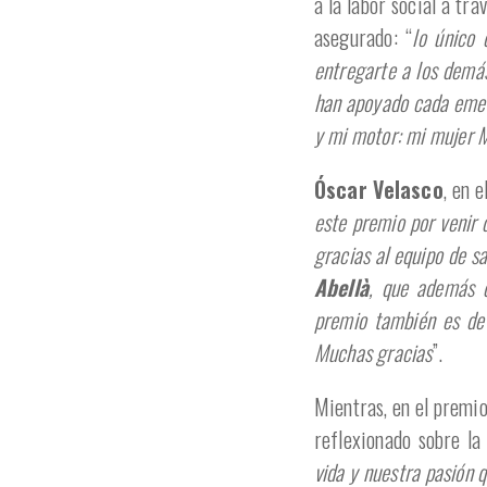
a la labor social a tr
asegurado: “
lo único
entregarte a los demás
han apoyado cada emerg
y mi motor: mi mujer M
Óscar Velasco
, en 
este premio por venir 
gracias al equipo de s
Abellà
, que además d
premio también es de 
Muchas gracias
”.
Mientras, en el premio
reflexionado sobre la 
vida y nuestra pasión q