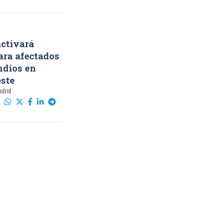
ctivará
ara afectados
ndios en
este
adrid