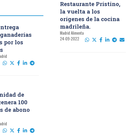
Restaurante Prístino,
la vuelta a los
orígenes de la cocina
madrileña.
entrega
Madrid Alimenta
a ganaderías
24-09-2022
s por los
s
adrid
nidad de
enera 100
s de abono
o
adrid