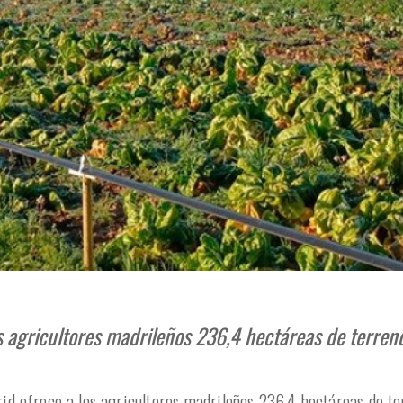
 agricultores madrileños 236,4 hectáreas de terreno 
d ofrece a los agricultores madrileños 236,4 hectáreas de te