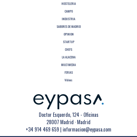
HOSTELERIA
CAMPO
INDUSTRIA
SABORES DE MADRID
OPINION
STARTUP
CHEFS
LA ALACENA
MULTIMEDIA
FERIAS
Vídeos
Doctor Esquerdo, 124 - Oficinas
28007 Madrid · Madrid
+34 914 469 659
|
informacion@eypasa.com