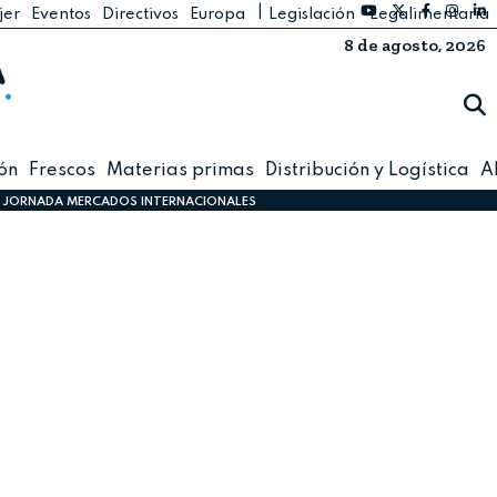
|
jer
Eventos
Directivos
Europa
Legislación
Legalimentaria
ontacto
8 de agosto, 2026
ón
Frescos
Materias primas
Distribución y Logística
A
JORNADA MERCADOS INTERNACIONALES