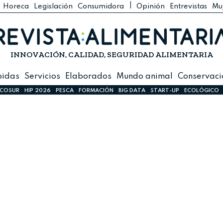
|
Horeca
Legislación
Consumidora
Opinión
Entrevistas
Mu
C
 Foodservice
INNOVACIÓN, CALIDAD, SEGURIDAD ALIMENTARIA
h
ilidad
bidas
Servicios
Elaborados
Mundo animal
Conservaci
sign
COSUR
HIP 2026
PESCA
FORMACIÓN
BIG DATA
START-UP
ECOLÓGICO
s
dos
nimal
ación
 primas
ión y Logística
ción especial