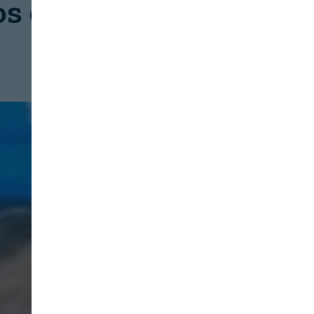
os de
Makro supera los 42
millones de euros en
compras a proveedores
canarios
DISTRIBUCIÓN
06-08-2026
Makro