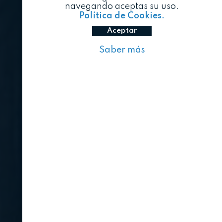
navegando aceptas su uso.
Política de Cookies.
Aceptar
Saber más
Auténtica 2026 reinventa
la cadena de suministro
alimentaria para ganar
eficiencia y rentabilidad
EVENTOS
06-08-2026
Auténtica