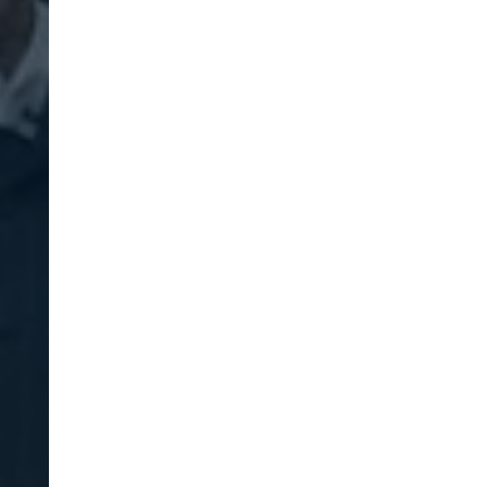
Oleoestepa recibe el Premio
Alimentos de España 2026 a
la Innovación
INDUSTRIA
06-08-2026
Oleoestepa