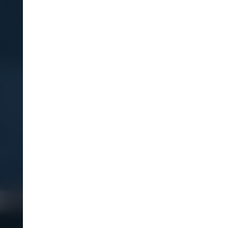
Grupo Entrepinares
invertirá más de 60
millones de euros en la
ampliación y
modernización de Las