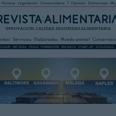
|
Horeca
Legislación
Consumidora
Opinión
Entrevistas
Mu
C
 Foodservice
INNOVACIÓN, CALIDAD, SEGURIDAD ALIMENTARIA
h
ilidad
bidas
Servicios
Elaborados
Mundo animal
Conservaci
sign
COSUR
HIP 2026
PESCA
FORMACIÓN
BIG DATA
START-UP
ECOLÓGICO
s
dos
nimal
ación
 primas
ión y Logística
ción especial