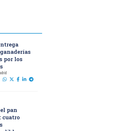
entrega
a ganaderías
s por los
s
adrid
del pan
: cuatro
s