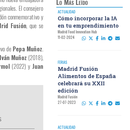
Lo Más Leído
gionales. El consejero
ACTUALIDAD
ardón conmemorativo y
Cómo incorporar la IA
drid Fusión
, que se
en tu emprendimiento
Madrid Food Innovation Hub
11-02-2024
levo de
Pepa Muñoz
.
Iván Muñoz
(2018),
FERIAS
rmol
(2022) y
Juan
Madrid Fusión
Alimentos de España
celebrará su XXII
edición
Madrid Fusión
27-07-2023
s
ACTUALIDAD