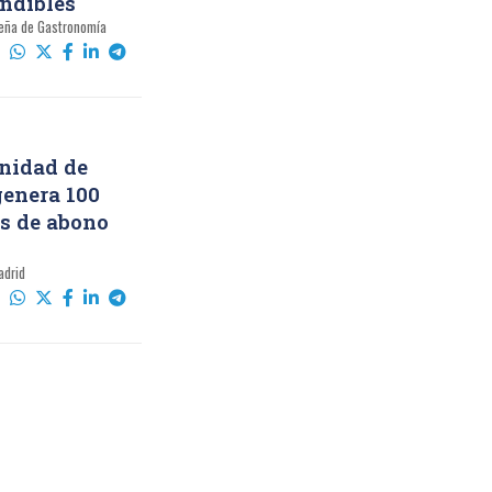
ndibles
eña de Gastronomía
nidad de
enera 100
s de abono
o
adrid