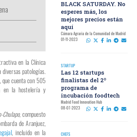
BLACK SATURDAY. No
ena
esperes más, los
mejores precios están
aquí
Cámara Agraria de la Comunidad de Madrid
01-11-2023
ractiva en la Clínica
STARTUP
 diversas patologías.
Las 12 startups
o, que cuenta con 505
finalistas del 2º
programa de
 en la hostelería y
incubación foodtech
Madrid Food Innovation Hub
08-07-2023
o-Chulapo
, compuesto
lombarda de Aranjuez,
egajal
, incluido en la
CHEFS