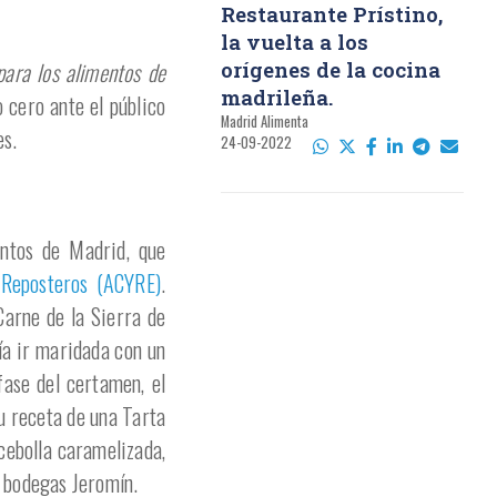
Restaurante Prístino,
la vuelta a los
ara los alimentos de
orígenes de la cocina
madrileña.
 cero ante el público
Madrid Alimenta
es.
24-09-2022
ntos de Madrid, que
 Reposteros (ACYRE)
.
Carne de la Sierra de
ía ir maridada con un
fase del certamen, el
su receta de una Tarta
cebolla caramelizada,
e bodegas Jeromín.