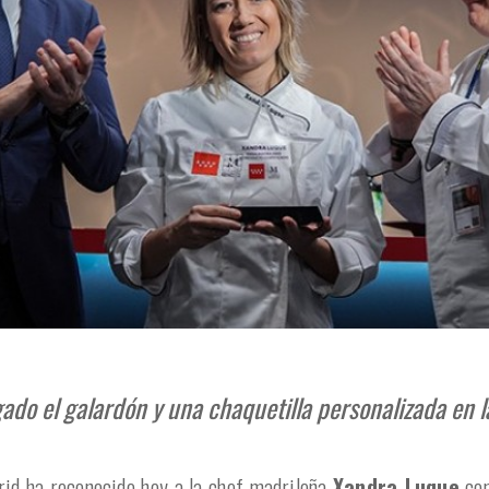
gado el galardón y una chaquetilla personalizada en 
id ha reconocido hoy a la chef madrileña
Xandra Luque
com