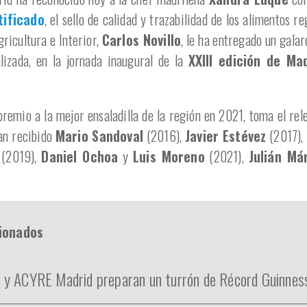
tificado
, el sello de calidad y trazabilidad de los alimentos re
ricultura e Interior,
Carlos Novillo
, le ha entregado un gal
alizada, en la jornada inaugural de la
XXIII edición de Ma
premio a la mejor ensaladilla de la región en 2021, toma el re
an recibido
Mario Sandoval
(2016),
Javier Estévez
(2017),
(2019),
Daniel Ochoa
y
Luis Moreno
(2021),
Julián Má
cionados
 y ACYRE Madrid preparan un turrón de Récord Guinnes