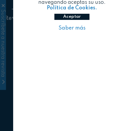
navegando aceptas su uso.
Política de Cookies.
Suscríbete a nuestra revista
Revista Alimentaria
Consumidora
Aceptar
Saber más
Horeca & Foodservice
Alimentación Mujer
AgriTech
Alimentación infantil
Food Tech
Alimentación deportiva
Sostenibilidad
Alimentación mas 50
Food Design
Alimentación senior
Bebidas
Gastronomía
Servicios
Actualidad
Elaborados
Alimentos de temporada
Mundo animal
Etiquetado claro
Conservación
Frescos
Materias primas
Distribución y Logística
Alimentación especial
Revistas publicadas
Comité científico
Normas de autor