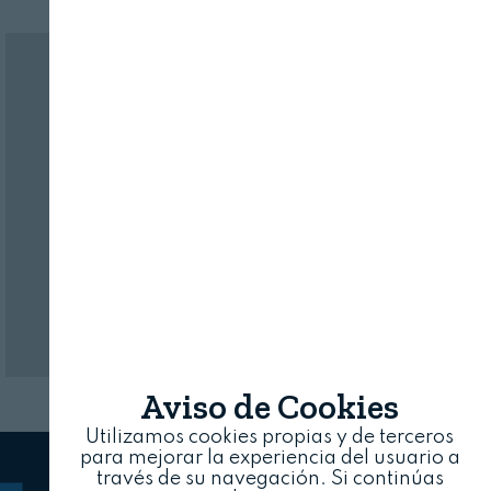
Nombre:
Password:
Revista Alimentaria en su buzón
SUSCRÍBASE
a nuestras
Login
NEWSLETTERS
Aviso de Cookies
Utilizamos cookies propias y de terceros
para mejorar la experiencia del usuario a
través de su navegación. Si continúas