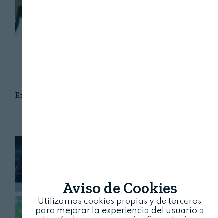
EVENTOS
AGRITECH
23 DE OCTUBRE, 2025
Expo AgriTech acogerá una cumbre nacional
de consejeros de agricultura
Aviso de Cookies
Utilizamos cookies propias y de terceros
para mejorar la experiencia del usuario a