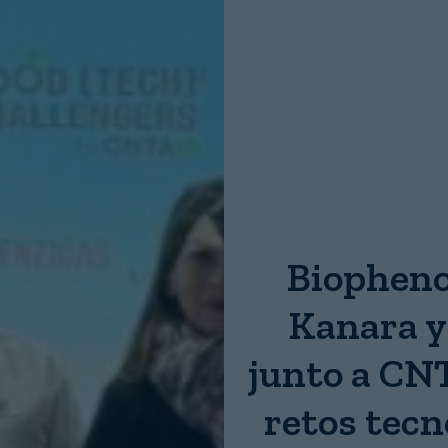
Nombre:
Password:
Login
Biopheno
Kanara y
junto a CNT
retos tecn