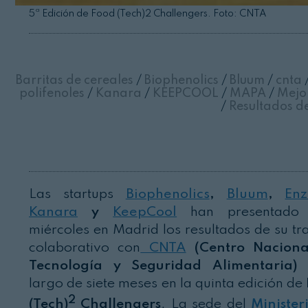
5ª Edición de Food (Tech)2 Challengers. Foto: CNTA
Barritas de cereales
/
Biophenolics
/
Bluum
/
cnta
polifenoles
/
Kanara
/
KEEPCOOL
/
MAPA
/
Mejor
/
Resultados d
Las startups
Biophenolics
,
Bluum
,
Enz
Kanara
y
KeepCool
han presentado 
miércoles en Madrid los resultados de su tr
colaborativo con
CNTA
(Centro Naciona
Tecnología y Seguridad Alimentaria)
a
largo de siete meses en la quinta edición de
2
(Tech)
Challengers
. La sede del
Minister