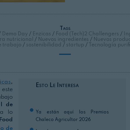
Cerrar
Tags
/
Demo Day
/
Enzicas
/
Food (Tech)2 Challengers
/
In
a nutricional
/
Nuevos ingredientes
/
Nuevos produ
e trabajo
/
sostenibilidad
/
startup
/
Tecnología purifi
icas
,
Esto Le Interesa
este
abajo
l de
 lo
Ya están aquí los Premios
Food
Chaleco Agricultor 2026
io de