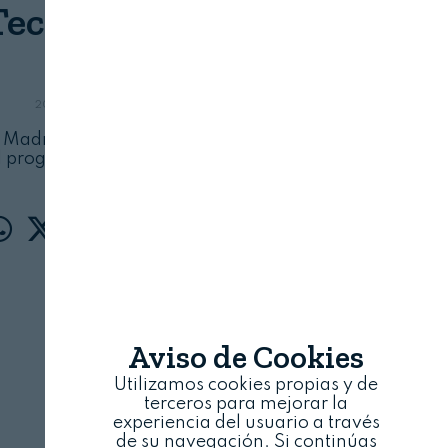
Tech)2 Challengers
CNTA
20 DE NOVIEMBRE, 2025
 Madrid ha acogido el Demo Day de la quinta
l programa de impulso tecnológico
Aviso de Cookies
Utilizamos cookies propias y de
terceros para mejorar la
experiencia del usuario a través
de su navegación. Si continúas