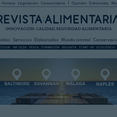
|
Horeca
Legislación
Consumidora
Opinión
Entrevistas
Mu
C
 Foodservice
INNOVACIÓN, CALIDAD, SEGURIDAD ALIMENTARIA
h
ilidad
bidas
Servicios
Elaborados
Mundo animal
Conservaci
sign
COSUR
HIP 2026
PESCA
FORMACIÓN
BIG DATA
START-UP
ECOLÓGICO
s
dos
nimal
ación
 primas
ión y Logística
ción especial