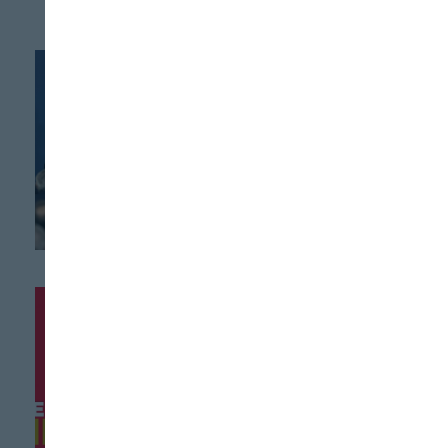
INDUSTRIA
Galletas Gullón
recibe el Premio
Alimentos de
España a la
Industria
Alimentaria
INDUSTRIA
Oleoestepa recibe el
Premio Alimentos
de España 2026 a la
Innovación