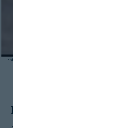
Foto de familia de los ponentes. Foto: ICEX.
INDUSTRIA
SERVICIOS
Jornada "Spain Food
Nation: China, EEUU,
Japón y Reino Unido,