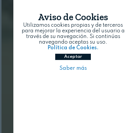
Aviso de Cookies
Utilizamos cookies propias y de terceros
para mejorar la experiencia del usuario a
través de su navegación. Si continúas
navegando aceptas su uso.
Política de Cookies.
Aceptar
Saber más