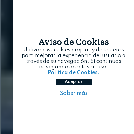
Aviso de Cookies
Utilizamos cookies propias y de terceros
para mejorar la experiencia del usuario a
través de su navegación. Si continúas
navegando aceptas su uso.
Política de Cookies.
Aceptar
Saber más