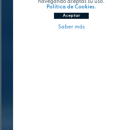
navegando aceptas su uso.
Política de Cookies.
Aceptar
Saber más