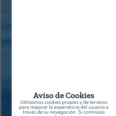
Aviso de Cookies
Utilizamos cookies propias y de terceros
para mejorar la experiencia del usuario a
través de su navegación. Si continúas