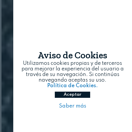
Aviso de Cookies
Utilizamos cookies propias y de terceros
para mejorar la experiencia del usuario a
través de su navegación. Si continúas
navegando aceptas su uso.
Política de Cookies.
Aceptar
Saber más