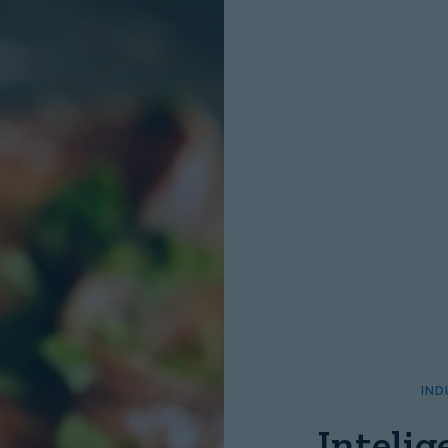
INICIO SESION
Nombre:
Password:
IND
Intelig