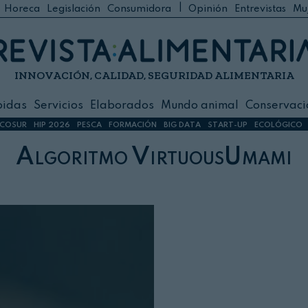
|
Horeca
Legislación
Consumidora
Opinión
Entrevistas
Mu
C
 Foodservice
INNOVACIÓN, CALIDAD, SEGURIDAD ALIMENTARIA
h
ilidad
bidas
Servicios
Elaborados
Mundo animal
Conservaci
sign
COSUR
HIP 2026
PESCA
FORMACIÓN
BIG DATA
START-UP
ECOLÓGICO
Algoritmo VirtuousUmami
s
dos
nimal
ación
 primas
ión y Logística
ción especial