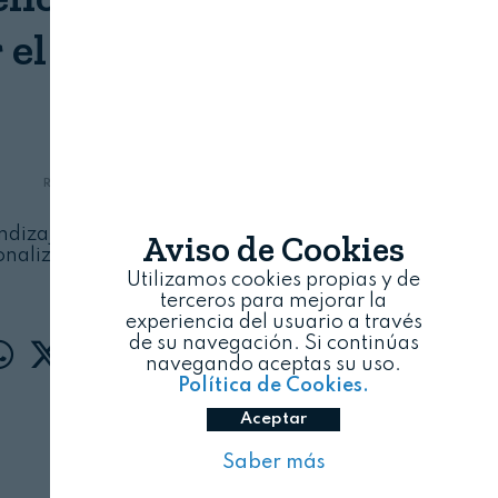
 el Umami o “quinto
sabor”
REVISTA ALIMENTARIA
06/08/2026
endizaje automático VirtuousUmami allana el
Aviso de Cookies
nalización de las características moleculares
de este sabor
Utilizamos cookies propias y de
terceros para mejorar la
experiencia del usuario a través
de su navegación. Si continúas
navegando aceptas su uso.
Política de Cookies.
Aceptar
Saber más