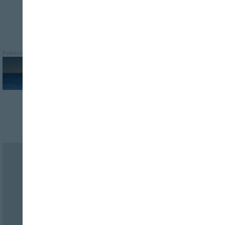
Publicidad
Revista Alimentaria en su buzón
SUSCRÍBASE
a nuestras