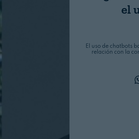
el 
Login
El uso de chatbots b
relación con la con