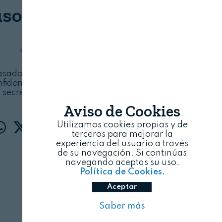
uso de chatbots
REVISTA ALIMENTARIA
07/08/2026
asados en IA puede conllevar altos riesgos en
fidencialidad de los datos o la filtración de
secretos empresariales
Aviso de Cookies
Utilizamos cookies propias y de
terceros para mejorar la
experiencia del usuario a través
de su navegación. Si continúas
navegando aceptas su uso.
Política de Cookies.
Aceptar
Saber más