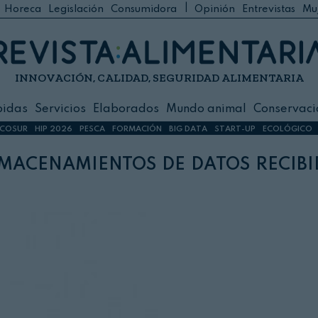
|
Horeca
Legislación
Consumidora
Opinión
Entrevistas
Mu
C
 Foodservice
INNOVACIÓN, CALIDAD, SEGURIDAD ALIMENTARIA
h
ilidad
bidas
Servicios
Elaborados
Mundo animal
Conservaci
sign
COSUR
HIP 2026
PESCA
FORMACIÓN
BIG DATA
START-UP
ECOLÓGICO
macenamientos de datos recibi
s
dos
nimal
ación
 primas
ión y Logística
ción especial