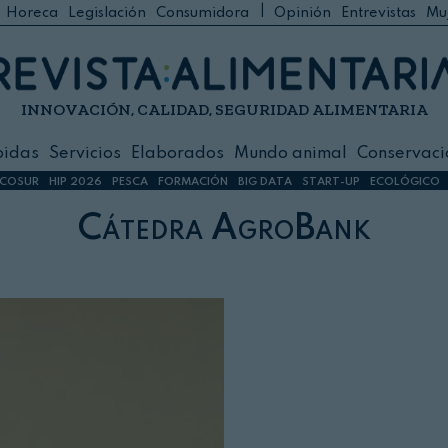
|
Horeca
Legislación
Consumidora
Opinión
Entrevistas
Mu
C
 Foodservice
INNOVACIÓN, CALIDAD, SEGURIDAD ALIMENTARIA
h
ilidad
bidas
Servicios
Elaborados
Mundo animal
Conservaci
sign
COSUR
HIP 2026
PESCA
FORMACIÓN
BIG DATA
START-UP
ECOLÓGICO
Cátedra AgroBank
s
dos
nimal
ación
 primas
ión y Logística
ción especial