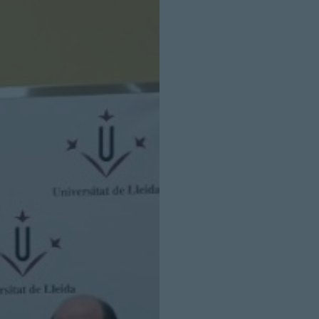
INICIO SESION
Nombre:
Password: