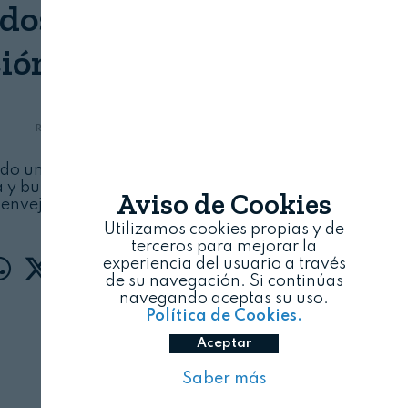
dos para optimizar la
ión del vino naranja
REVISTA ALIMENTARIA
08/08/2026
bido un galardón de la Cátedra AgroBank de la
a y busca acortar el periodo de maceración y
Aviso de Cookies
envejecimiento del vino
Utilizamos cookies propias y de
terceros para mejorar la
experiencia del usuario a través
de su navegación. Si continúas
navegando aceptas su uso.
Política de Cookies.
Aceptar
Saber más