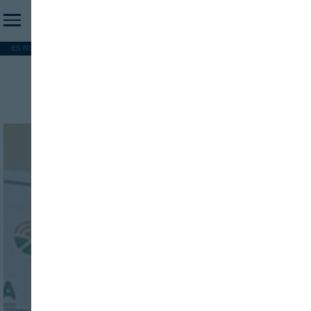
ES NOTICIA
REFORMA PAC
MERCOSUR
HIP 2026
PESCA
FORMACIÓN
Cereal ucraniano
INICIO SESION