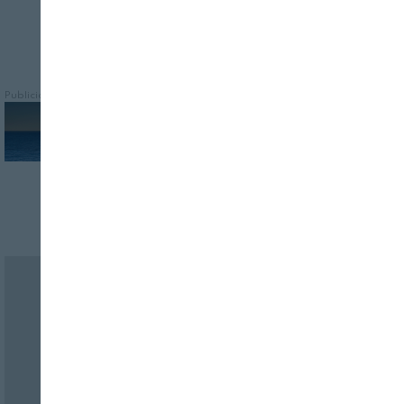
Publicidad
Revista Alimentaria en su buzón
SUSCRÍBASE
a nuestras