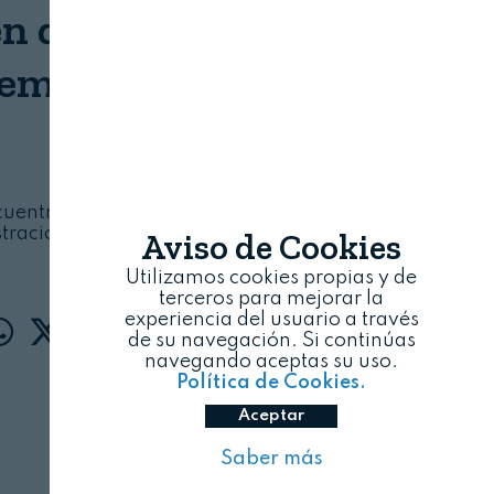
en detección de riesgos
emergentes
SENTIATECH
09/08/2026
uentro clave para la industria, la comunidad
istración pública en innovación en tecnologías
Aviso de Cookies
de detección
Utilizamos cookies propias y de
terceros para mejorar la
experiencia del usuario a través
de su navegación. Si continúas
navegando aceptas su uso.
Política de Cookies.
Aceptar
Saber más