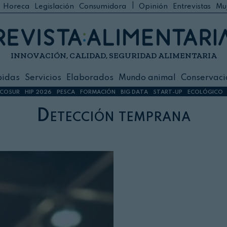
|
Horeca
Legislación
Consumidora
Opinión
Entrevistas
Mu
C
 Foodservice
INNOVACIÓN, CALIDAD, SEGURIDAD ALIMENTARIA
h
ilidad
bidas
Servicios
Elaborados
Mundo animal
Conservaci
sign
COSUR
HIP 2026
PESCA
FORMACIÓN
BIG DATA
START-UP
ECOLÓGICO
Detección temprana
s
dos
nimal
ación
 primas
ión y Logística
ción especial