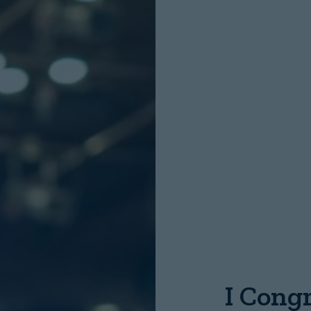
INICIO SESION
Nombre:
Password:
I Cong