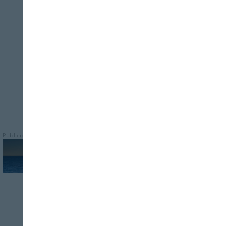
Cerrar
INTERPORC ha expuesto las principales
cifras de ventas al exterior del sector en un
evento organizado por FECIC y dirigido a
empresas exportadoras
Publicidad