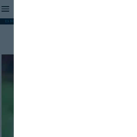
ES NOTICIA
REFORMA PAC
MERCOSUR
HIP 2026
PESCA
FORMACIÓN
Empresas exportadoras
INICIO SESION