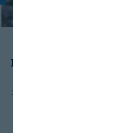
GANADERÍA
SERVICIOS
Estrategia de apoyo a
la
internacionalización
del sector porcino
REVISTA ALIMENTARIA
09/08/2026