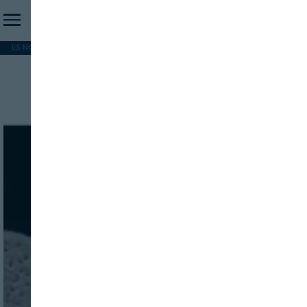
ES NOTICIA
REFORMA PAC
MERCOSUR
HIP 2026
PESCA
FORMACIÓN
Masa de pan plano
INICIO SESION