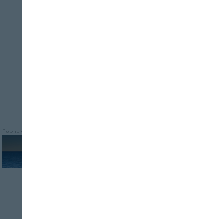
Cerrar
El IATA-CSIC demuestra que incluir
espinacas, remolachas o cebollas en el
pan plano mejora su contenido de fibra,
minerales, color y textura
Publicidad