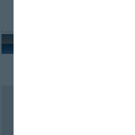
Publicidad
Revista Alimentaria en su buzón
SUSCRÍBASE
a nuestras