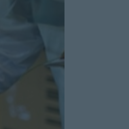
INICIO SESION
Nombre:
Password: