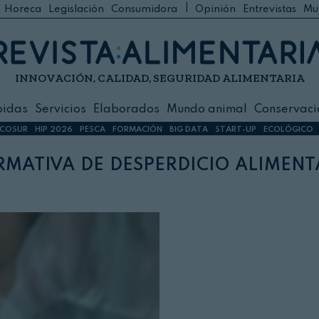
|
Horeca
Legislación
Consumidora
Opinión
Entrevistas
Mu
C
 Foodservice
INNOVACIÓN, CALIDAD, SEGURIDAD ALIMENTARIA
h
ilidad
bidas
Servicios
Elaborados
Mundo animal
Conservaci
sign
COSUR
HIP 2026
PESCA
FORMACIÓN
BIG DATA
START-UP
ECOLÓGICO
mativa de desperdicio aliment
s
dos
nimal
ación
 primas
ión y Logística
ción especial