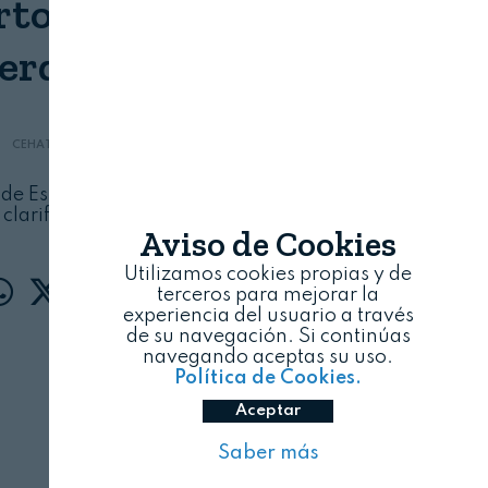
to sobre la normativa
erdicio alimentario
CEHAT Y HOSTELERÍA DE ESPAÑA
07/08/2026
de España exigen al Gobierno y los partidos
 clarificación urgente sobre la ley
Aviso de Cookies
Utilizamos cookies propias y de
terceros para mejorar la
experiencia del usuario a través
de su navegación. Si continúas
navegando aceptas su uso.
Política de Cookies.
Aceptar
Saber más