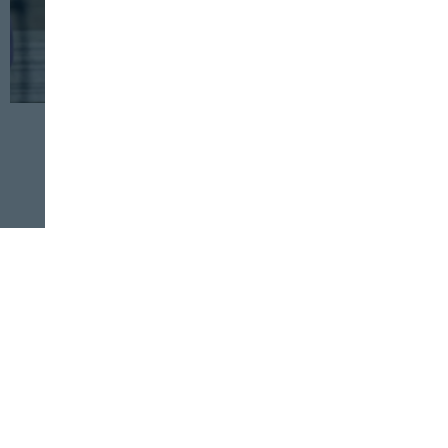
AGRICULTURA
SERVICIOS
19 DE FEBRERO, 2024
Medidas que responden a las
preocupaciones de agricultores y
ganaderos
Revista Alimentaria en su buzón