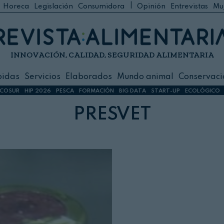
|
Horeca
Legislación
Consumidora
Opinión
Entrevistas
Mu
C
 Foodservice
INNOVACIÓN, CALIDAD, SEGURIDAD ALIMENTARIA
h
ilidad
bidas
Servicios
Elaborados
Mundo animal
Conservaci
sign
COSUR
HIP 2026
PESCA
FORMACIÓN
BIG DATA
START-UP
ECOLÓGICO
PRESVET
s
dos
nimal
ación
 primas
ión y Logística
ción especial