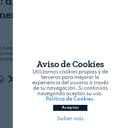
: dispensación y uso de
entos veterinarios
LEGALIMENTARIA
10/08/2026
o tiene por objeto regular las actividades
os medicamentos, incluidos los administrados
ía pienso medicamentoso
Aviso de Cookies
Utilizamos cookies propias y de
terceros para mejorar la
experiencia del usuario a través
de su navegación. Si continúas
navegando aceptas su uso.
Política de Cookies.
Aceptar
Saber más