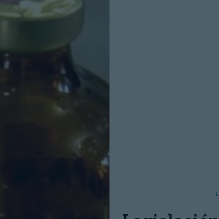
INICIO SESION
Nombre:
Password:
L