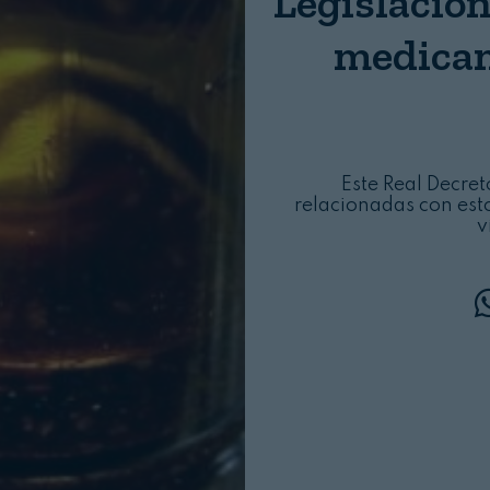
Legislación
Login
medicam
Este Real Decret
relacionadas con est
v