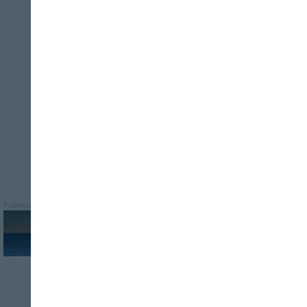
Según recoge la 25ª edición de Merco
Cerrar
Empresas y Líderes, considerado el
monitor empresarial de Reputación
Corporativa más importante del mundo
Publicidad