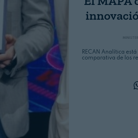
El MAPA o
Login
innovació
MINISTE
RECAN Analítica está
comparativa de los re