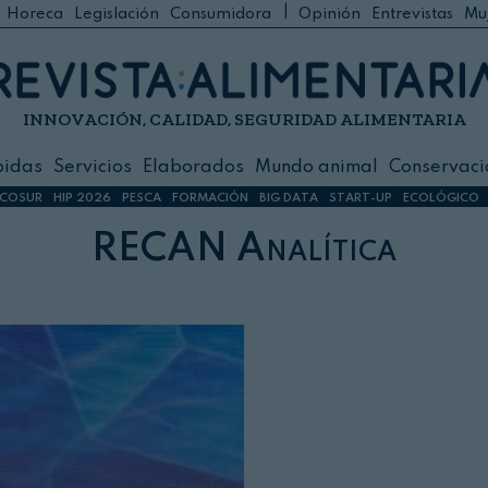
|
Horeca
Legislación
Consumidora
Opinión
Entrevistas
Mu
C
 Foodservice
INNOVACIÓN, CALIDAD, SEGURIDAD ALIMENTARIA
h
ilidad
bidas
Servicios
Elaborados
Mundo animal
Conservaci
sign
COSUR
HIP 2026
PESCA
FORMACIÓN
BIG DATA
START-UP
ECOLÓGICO
RECAN Analítica
s
dos
nimal
ación
 primas
ión y Logística
ción especial