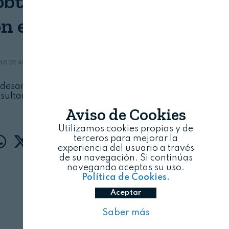
btiene un premio a la
n en el sector público
RIO DE AGRICULTURA, PESCA Y ALIMENTACIÓN
08/08/2026
 desarrollada con IA y permite una evaluación
sultados económicos de los agricultores en su
explotación
Aviso de Cookies
Utilizamos cookies propias y de
terceros para mejorar la
experiencia del usuario a través
de su navegación. Si continúas
navegando aceptas su uso.
Política de Cookies.
Aceptar
Saber más