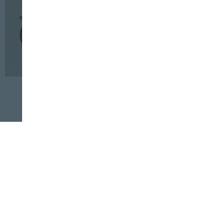
LEGISLACIÓN
SERVICIOS
27 DE DICIEMBRE, 2022
Legislación: regulan el sistema de gestión
de la PAC y otras materias