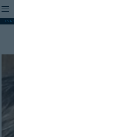
ES NOTICIA
REFORMA PAC
MERCOSUR
HIP 2026
PESCA
FORMACIÓN
Régimen sancionador
INICIO SESION