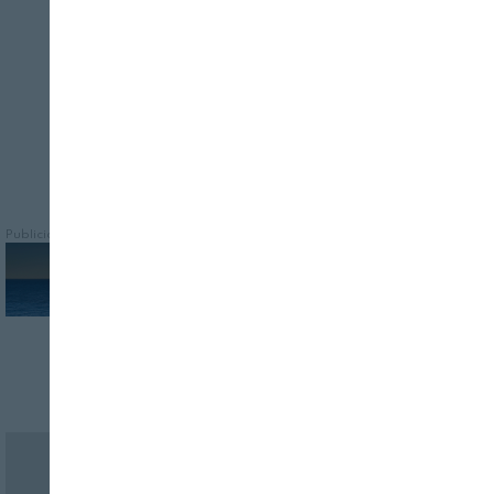
atún en salmuera a –18°C en el centro en
los buques congeladores
Publicidad