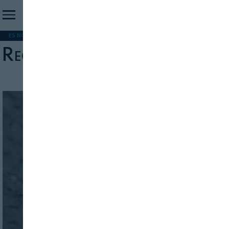
ES NOTICIA
REFORMA PAC
MERCOSUR
HIP 2026
PESCA
FORMACIÓN
Reglamento (CE) 853/2004
INICIO SESION