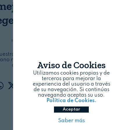
ejor perfil nutricional
vegetales deshidratados
REVISTA ALIMENTARIA
08/08/2026
estra que incluir espinacas, remolachas o
lano mejora su contenido de fibra, minerales,
Aviso de Cookies
color y textura
Utilizamos cookies propias y de
terceros para mejorar la
experiencia del usuario a través
de su navegación. Si continúas
navegando aceptas su uso.
Política de Cookies.
Aceptar
Saber más