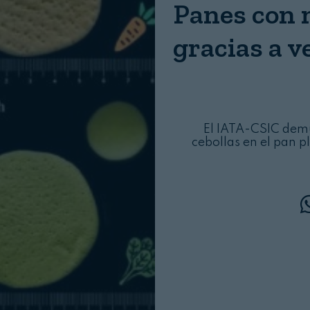
Panes con m
Login
gracias a 
El IATA-CSIC demu
cebollas en el pan p