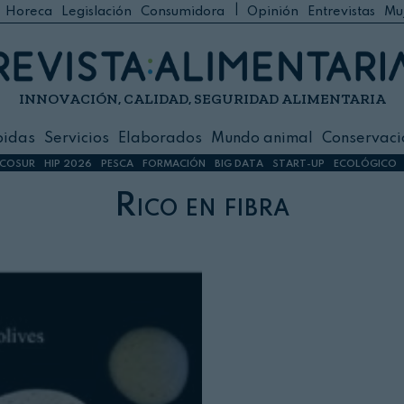
|
Horeca
Legislación
Consumidora
Opinión
Entrevistas
Mu
C
 Foodservice
INNOVACIÓN, CALIDAD, SEGURIDAD ALIMENTARIA
h
ilidad
bidas
Servicios
Elaborados
Mundo animal
Conservaci
sign
COSUR
HIP 2026
PESCA
FORMACIÓN
BIG DATA
START-UP
ECOLÓGICO
Rico en fibra
s
dos
nimal
ación
 primas
ión y Logística
ción especial