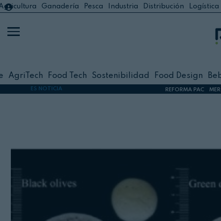
Agricultura
Ganadería
Pesca
Industria
Distribución
Logística
Agricultura
Ganadería
Horeca &
Pesca
AgriTech
Industria
Food Tec
Distribución
Sostenib
e
AgriTech
Food Tech
Sostenibilidad
Food Design
Be
Logística
Food De
ES NOTICIA
REFORMA PAC
MER
Horeca
Bebidas
Legislación
Servicio
Mujer
Elabora
Eventos
Mundo a
Directivos
Conserv
Europa
Frescos
Legislación
Materias
#Entrevistas
Distribuc
#Opinión
Alimenta