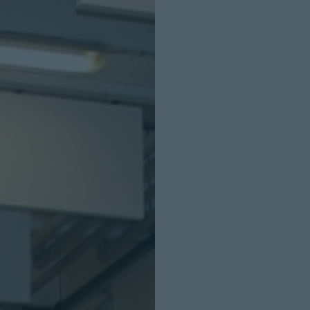
INICIO SESION
Nombre:
Password: