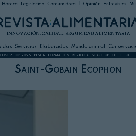
|
Horeca
Legislación
Consumidora
Opinión
Entrevistas
Mu
C
 Foodservice
INNOVACIÓN, CALIDAD, SEGURIDAD ALIMENTARIA
h
ilidad
bidas
Servicios
Elaborados
Mundo animal
Conservaci
sign
COSUR
HIP 2026
PESCA
FORMACIÓN
BIG DATA
START-UP
ECOLÓGICO
Saint-Gobain Ecophon
s
dos
nimal
ación
 primas
ión y Logística
ción especial