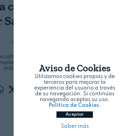
ia cervecera vietnamita
r Saint Gobain Ecophon
REVISTA ALIMENTARIA
06/08/2026
s acústicos Hygiene AdvanceTM para reducir la
mpliendo los estándares de limpieza de la
Aviso de Cookies
industria alimentaria
Utilizamos cookies propias y de
terceros para mejorar la
experiencia del usuario a través
de su navegación. Si continúas
navegando aceptas su uso.
Política de Cookies.
Aceptar
Saber más