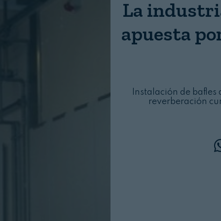
La industr
Login
apuesta po
Instalación de bafle
reverberación cu