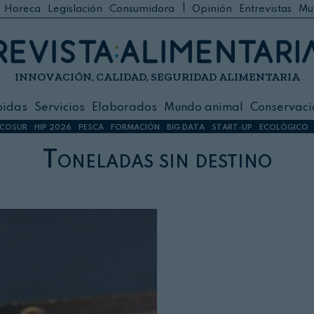
|
Horeca
Legislación
Consumidora
Opinión
Entrevistas
Mu
C
 Foodservice
INNOVACIÓN, CALIDAD, SEGURIDAD ALIMENTARIA
h
ilidad
bidas
Servicios
Elaborados
Mundo animal
Conservaci
sign
COSUR
HIP 2026
PESCA
FORMACIÓN
BIG DATA
START-UP
ECOLÓGICO
Toneladas sin destino
s
dos
nimal
ación
 primas
ión y Logística
ción especial