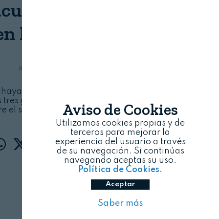
acuerdo de Mercosur
n los precios citrícolas
REVISTA ALIMENTARIA
06/08/2026
haya considerado el efecto que tendrán las
 tres grandes multinacionales brasileñas del
Aviso de Cookies
e el sector transformador español
Utilizamos cookies propias y de
terceros para mejorar la
experiencia del usuario a través
de su navegación. Si continúas
navegando aceptas su uso.
Política de Cookies.
Aceptar
Saber más