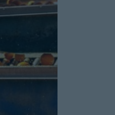
INICIO SESION
Nombre:
Password: