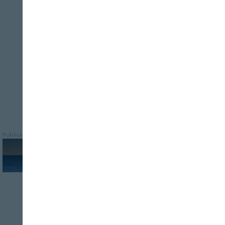
Cerrar
Conocer cómo los cromosomas se
relacionan durante la meiosis contribuirá
a desarrollar variedades de trigo mejor
adaptadas a la falta de agua
Publicidad