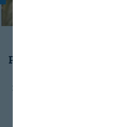
AGRICULTURA
MATERIAS PRIMAS
Primer mapa genético
de las secuencias
repetidas de ADN de
trigo
REVISTA ALIMENTARIA
08/08/2026