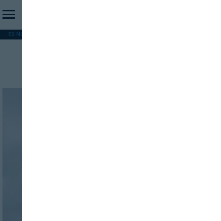
ES NOTICIA
REFORMA PAC
MERCOSUR
HIP 2026
PESCA
FORMACIÓN
Trigo más resistente
INICIO SESION