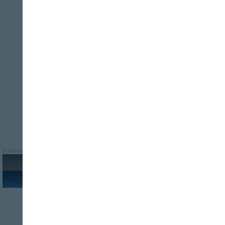
La marca premium de El Pozo
Cerrar
Alimentación evoluciona su diseño para
reforzar su posicionamiento en productos
ibéricos
Publicidad