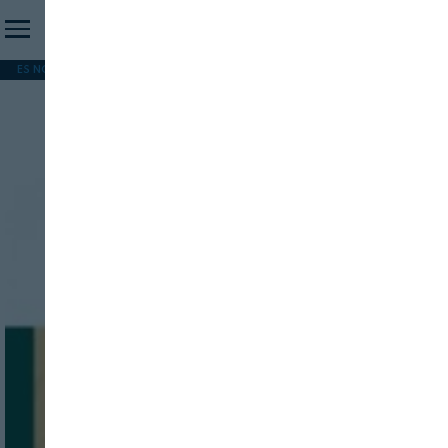
ES NOTICIA
REFORMA PAC
MERCOSUR
HIP 2026
PESCA
FORMACIÓN
Valores de marca
INICIO SESION