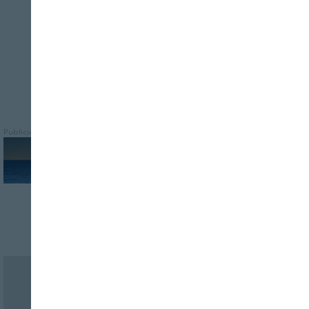
(SbN), como los humedales artificiales
Publicidad
Revista Alimentaria en su buzón