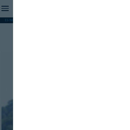
ES NOTICIA
REFORMA PAC
MERCOSUR
HIP 2026
PESCA
FORMACIÓN
Valorización del purín
INICIO SESION