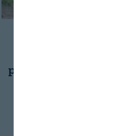
GANADERÍA
SOSTENIBILIDAD
Investigan un nuevo
proceso para valorizar
los purines
REVISTA ALIMENTARIA
10/08/2026
El proyecto Valpurin busca desarrollar un
Cerrar
nuevo proceso mediante el empleo de
Soluciones basadas en la Naturaleza