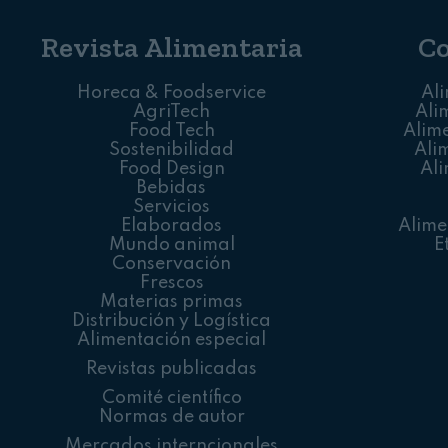
Revista Alimentaria
C
Horeca & Foodservice
Al
AgriTech
Ali
Food Tech
Alim
Sostenibilidad
Ali
Food Design
Ali
Bebidas
Servicios
Elaborados
Alime
Mundo animal
E
Conservación
Frescos
Materias primas
Distribución y Logística
Alimentación especial
Revistas publicadas
Comité científico
Normas de autor
Mercados interncionales