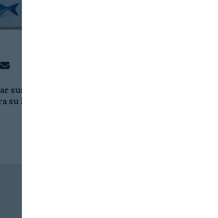
S
Mar suma
ra su IV