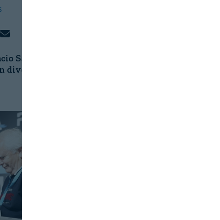
S
cio Santa
n diversa