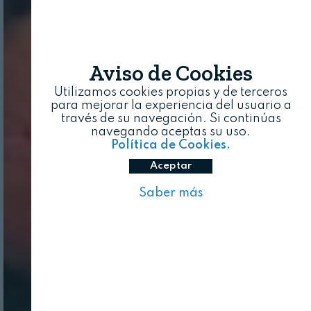
Aviso de Cookies
Utilizamos cookies propias y de terceros
para mejorar la experiencia del usuario a
través de su navegación. Si continúas
navegando aceptas su uso.
Política de Cookies.
Aceptar
Saber más