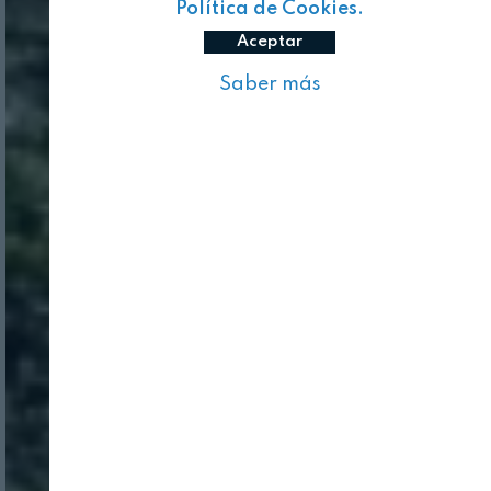
Política de Cookies.
Aceptar
Saber más