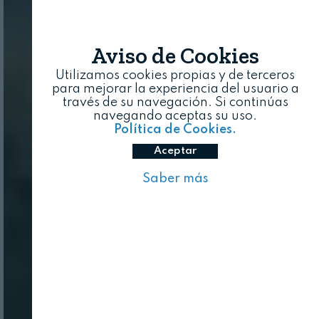
Aviso de Cookies
Utilizamos cookies propias y de terceros
para mejorar la experiencia del usuario a
través de su navegación. Si continúas
navegando aceptas su uso.
Política de Cookies.
Aceptar
Saber más