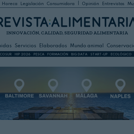
|
Horeca
Legislación
Consumidora
Opinión
Entrevistas
Mu
C
 Foodservice
INNOVACIÓN, CALIDAD, SEGURIDAD ALIMENTARIA
h
ilidad
bidas
Servicios
Elaborados
Mundo animal
Conservaci
sign
COSUR
HIP 2026
PESCA
FORMACIÓN
BIG DATA
START-UP
ECOLÓGICO
s
dos
nimal
ación
 primas
ión y Logística
ción especial