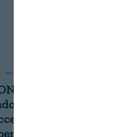
INDUSTRIA
SERVICIOS
 ONCE enseña a
ores el etiquetado en
accesible para incluir a
 personas ciegas