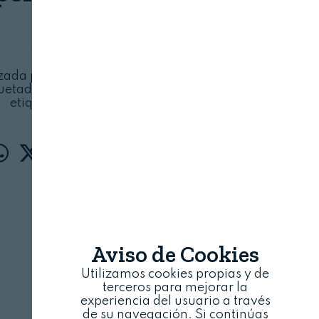
ONCE
24 DE FEBRERO, 2026
zada por la ONCE para empresas del ámbito
etado y etiquetado para explorar el valor del
etiquetado accesible
Aviso de Cookies
Utilizamos cookies propias y de
terceros para mejorar la
experiencia del usuario a través
de su navegación. Si continúas