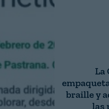
Nombre:
Password:
Login
La
empaquetad
braille y 
las