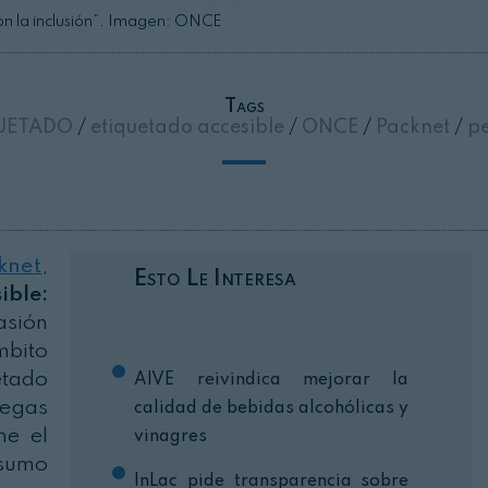
on la inclusión”. Imagen: ONCE
Cerrar
Tags
UETADO
/
etiquetado accesible
/
ONCE
/
Packnet
/
pe
knet
,
Esto Le Interesa
ible:
asión
mbito
etado
AIVE reivindica mejorar la
iegas
calidad de bebidas alcohólicas y
ne el
vinagres
nsumo
InLac pide transparencia sobre