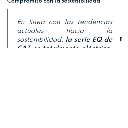
Compromiso con la sostenibilidad
En línea con las tendencias
actuales hacia la
sostenibilidad,
la serie EQ de
CAT es totalmente eléctrica,
lo que reduce las emisiones
contaminantes y mejora la
eficiencia energética
. Estas
carretillas elevadoras
eléctricas están diseñadas
para ofrecer un rendimiento
óptimo mientras minimizan el
impacto ambiental,