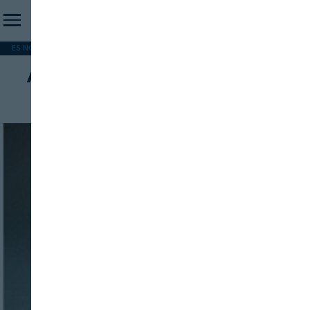
ES NOTICIA
REFORMA PAC
MERCOSUR
HIP 2026
PESCA
FORMACIÓN
Aceites de orujo de oliva
INICIO SESION