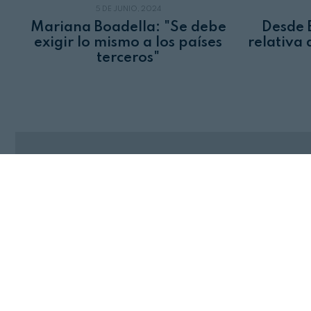
5 DE JUNIO, 2024
Mariana Boadella: "Se debe
Desde 
exigir lo mismo a los países
relativa 
terceros"