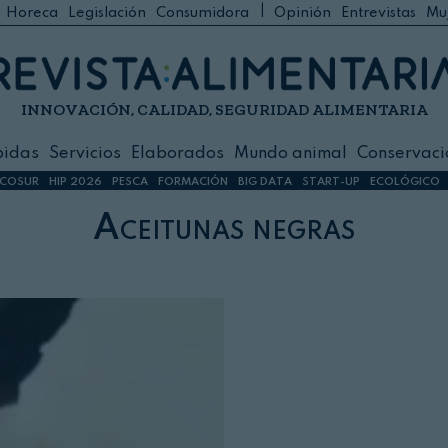
|
Horeca
Legislación
Consumidora
Opinión
Entrevistas
Mu
C
 Foodservice
INNOVACIÓN, CALIDAD, SEGURIDAD ALIMENTARIA
h
ilidad
bidas
Servicios
Elaborados
Mundo animal
Conservaci
sign
COSUR
HIP 2026
PESCA
FORMACIÓN
BIG DATA
START-UP
ECOLÓGICO
Aceitunas negras
s
dos
nimal
ación
 primas
ión y Logística
ción especial