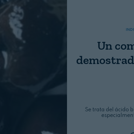
Nombre:
Password:
IND
Un com
Login
demostrado
Se trata del ácido 
especialment