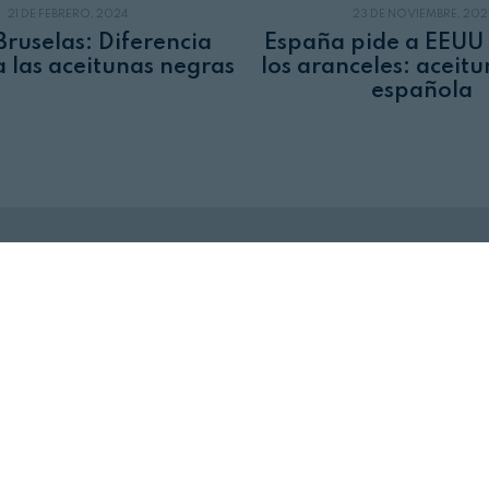
21 DE FEBRERO, 2024
23 DE NOVIEMBRE, 202
Bruselas: Diferencia
España pide a EEUU 
a las aceitunas negras
los aranceles: aceit
española
Revista Alimentaria en su buzón
SUSCRÍBASE
a nuestras
NEWSLETTERS