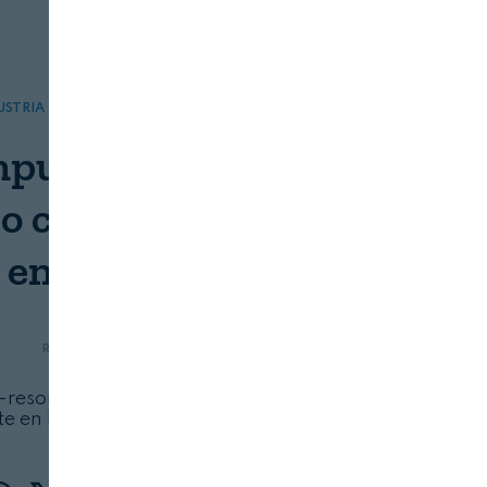
USTRIA
ALIMENTACIÓN ESPECIAL
puesto natural ha
 combatir la obesidad
en ratones
REVISTA ALIMENTARIA
06/08/2026
b-resorcílico, presente en algunos alimentos,
e en las bayas y las aceitunas negras