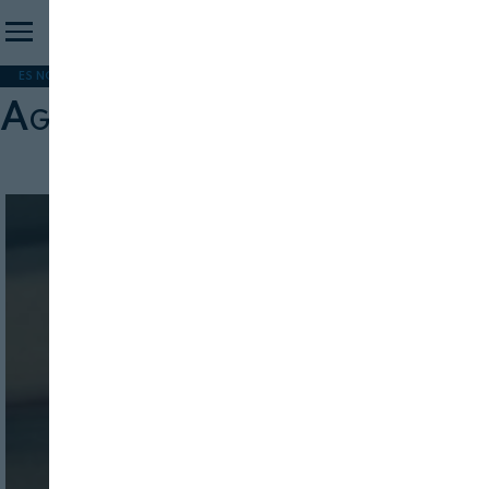
ES NOTICIA
REFORMA PAC
MERCOSUR
HIP 2026
PESCA
FORMACIÓN
Agenda España Digital 2025
INICIO SESION