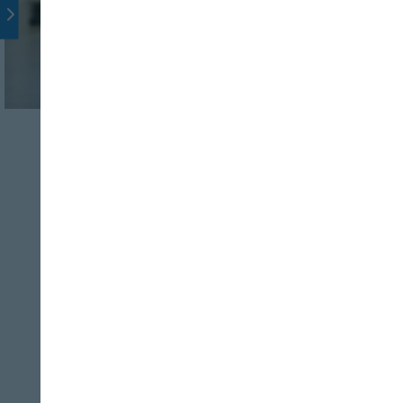
LOGÍSTICA
DISTRIBUCIÓN Y LOGÍSTICA
Proyecto AgrarIa:
reducir consumo
energético de
almacenamiento en
frío