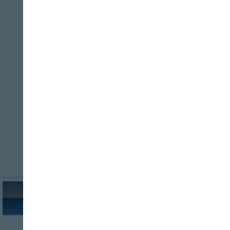
Cerrar
REVISTA ALIMENTARIA
06/08/2026
Primafrio ha participado con éxito en este
proyecto que ha impulsado la
digitalización y sostenibilidad del sector
agroalimentario mediante la IA
Publicidad