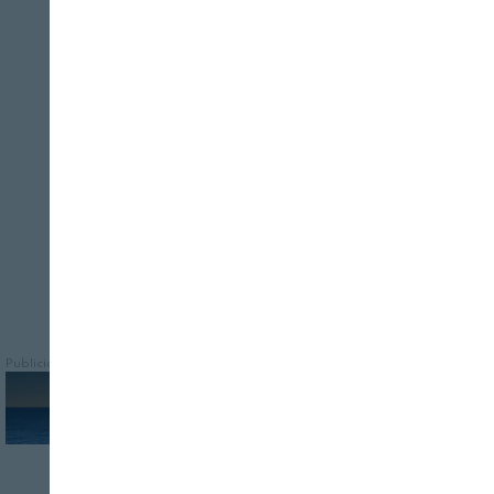
Cerrar
REVISTA ALIMENTARIA
08/08/2026
Este centro está abierto a todos los actores
del sector para establecer sinergias,
realizar pruebas tecnológicas, mostrar
soluciones…
Publicidad