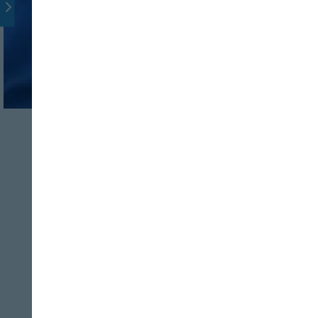
ENTREVISTAS
FOOD TECH
Isabel Bombal: “La
Vega Innova y el
ecosistema
agroalimentario”