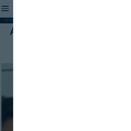
ES NOTICIA
REFORMA PAC
MERCOSUR
HIP 2026
PESCA
FORMACIÓN
Agricultura inteligente y
precisión
INICIO SESION