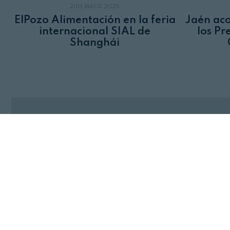
21 DE MAYO, 2025
ElPozo Alimentación en la feria
Jaén aco
internacional SIAL de
los Pr
Shanghái