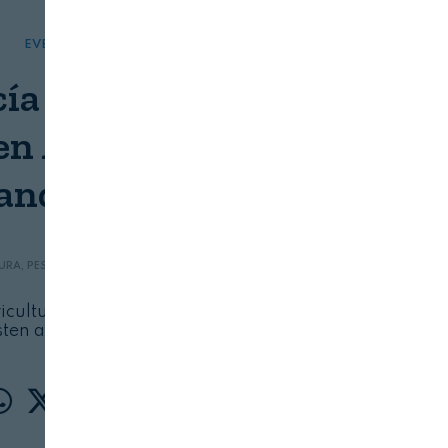
EVENTOS
SERVICIOS
ía lidera con mayor
en Alimentaria 2026
ands of Spain
URA, PESCA, AGUA Y DESARROLLO RURAL JUNTA DE ANDALUCÍA
07/08/2026
cultura facilita la participación de 166 firmas
ten al evento en el stand de ‘Gusto del Sur’