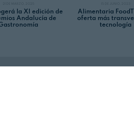
21 DE MARZO, 2025
15 DE JUNIO, 2023
gerá la XI edición de
Alimentaria FoodT
emios Andalucía de
oferta más transve
Gastronomía
tecnología
Revista Alimentaria en su buzón
SUSCRÍBASE
a nuestras
NEWSLETTERS