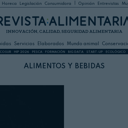
|
Horeca
Legislación
Consumidora
Opinión
Entrevistas
Mu
C
 Foodservice
INNOVACIÓN, CALIDAD, SEGURIDAD ALIMENTARIA
h
ilidad
bidas
Servicios
Elaborados
Mundo animal
Conservaci
sign
COSUR
HIP 2026
PESCA
FORMACIÓN
BIG DATA
START-UP
ECOLÓGICO
alimentos y bebidas
s
dos
nimal
ación
 primas
ión y Logística
ción especial